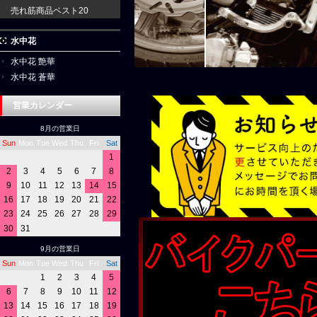
売れ筋商品ベスト20
水中花
水中花 艶華
水中花 蒼華
営業カレンダー
8月の営業日
Sun
Mon
Tue
Wed
Thu
Fri
Sat
1
2
3
4
5
6
7
8
9
10
11
12
13
14
15
16
17
18
19
20
21
22
23
24
25
26
27
28
29
30
31
9月の営業日
Sun
Mon
Tue
Wed
Thu
Fri
Sat
1
2
3
4
5
6
7
8
9
10
11
12
13
14
15
16
17
18
19