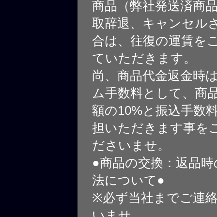
商品（弊社発送済商
取辞退、キャンセル
合は、往復の運賃を
ていただきます。
尚、商品代金返金時
ム手数料として、商
額の10%と振込手数
担いただきます事を
ださいませ。
●商品の交換：返品時
法について●
※必ず当社までご連
いませ。