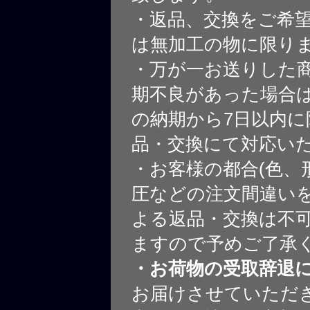
・返品、交換をご希
は無加工の物に限り
・万が一お送りした
期不良があった場合
の納期から7日以内に
品・交換にて対応い
・お客様の都合(色、
圧などの注文間違いを
よる返品・交換は不
ますので予めご了承
・お荷物の受取辞退
お届けさせていただ