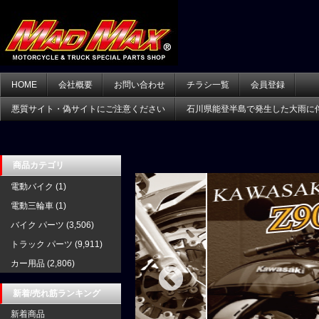
HOME
会社概要
お問い合わせ
チラシ一覧
会員登録
悪質サイト・偽サイトにご注意ください
石川県能登半島で発生した大雨に
商品カテゴリ
電動バイク
(1)
電動三輪車
(1)
バイク パーツ
(3,506)
トラック パーツ
(9,911)
カー用品
(2,806)
新着/売れ筋ランキング
新着商品