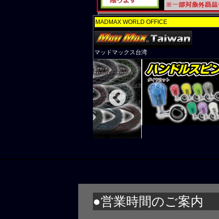
ー付き グリ
新商品入荷！
MADMAX WORLD OFFICE
ー付き パー
マッドマックス台湾
新商品入荷！
ー付き スモ
新商品入荷！水
プター付き 
新商品入荷！水
プター付き 
新商品入荷！水
プター付き 
新商品入荷！
●営業時間のご案内
径変換 M6-1.
新商品入荷！ス